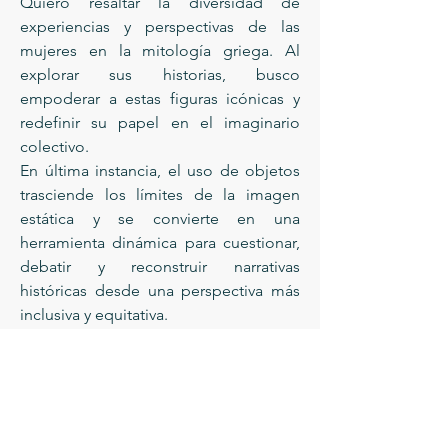
Quiero resaltar la diversidad de
experiencias y perspectivas de las
mujeres en la mitología griega. Al
explorar sus historias, busco
empoderar a estas figuras icónicas y
redefinir su papel en el imaginario
colectivo.
En última instancia, el uso de objetos
trasciende los límites de la imagen
estática y se convierte en una
herramienta dinámica para cuestionar,
debatir y reconstruir narrativas
históricas desde una perspectiva más
inclusiva y equitativa.
“El presente adviene siempre como
una encrucijada y ante ella me sitúo
con el bagaje del pasado y las
expectativas del futuro, ya que lo